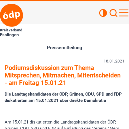
Kontrastan
Such
Haupt
Kreisverband
Esslingen
Pressemitteilung
18.01.2021
Podiumsdiskussion zum Thema
Mitsprechen, Mitmachen, Mitentscheiden
- am Freitag 15.01.21
Die Landtagskandidaten der ÖDP, Grünen, CDU, SPD und FDP
diskutierten am 15.01.2021 über direkte Demokratie
Am 15.01.21 diskutierten die Landtagskandidaten der ÖDP,
Grünen, CDU, SPD und FDP auf Einladung des Vereins "Mehr